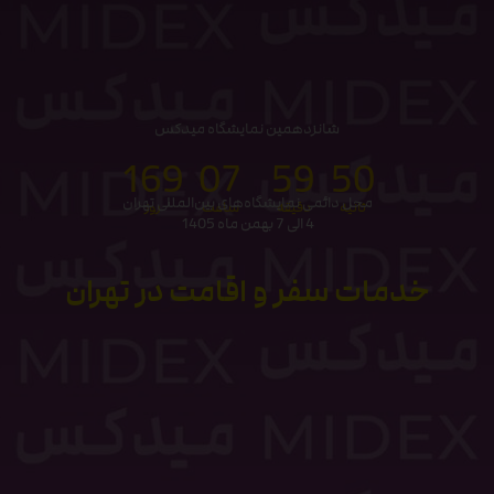
شانزدهمین نمایشگاه میدکس
169
07
59
50
محل دائمی نمایشگاه‌های بین‌المللی تهران
ثانیه
دقیقه
ساعت‌
روز
4 الی 7 بهمن ماه 1405
خدمات سفر و اقامت در تهران